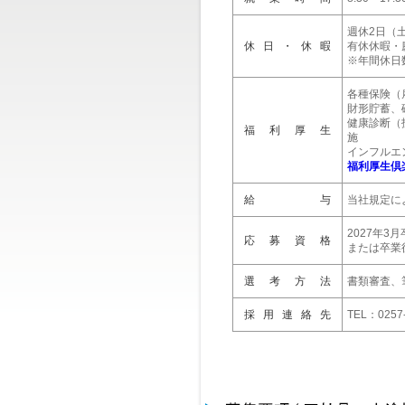
週休2日（
休日・休暇
有休休暇・
※年間休日数
各種保険（
財形貯蓄、
健康診断（
福利厚生
施
インフルエ
福利厚生倶
給 与
当社規定に
2027年3
応募資格
または卒業
選考方法
書類審査、
採用連絡先
TEL：025