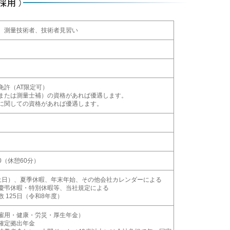
、測量技術者、技術者見習い
免許（AT限定可）
または測量士補）の資格があれば優遇します。
に関しての資格があれば優遇します。
:30（休憩60分）
土日）、夏季休暇、年末年始、その他会社カレンダーによる
慶弔休暇・特別休暇等、当社規定による
 125日（令和8年度）
雇用・健康・労災・厚生年金）
確定拠出年金