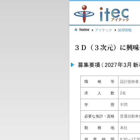
home
アイテック
採用情報
職 種 等
設計技術者
求 人 数
2名
学 歴
不問
必要な免許・資格
普通自動車
勤 務 地
本社
就業時間
8:30～17