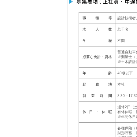
職 種 等
設計技術者
求 人 数
若干名
学 歴
不問
普通自動車
必要な免許・資格
※測量士（
※土木設計
年 齢
40歳以下
勤 務 地
本社
就業時間
8:30～17
週休2日（
休日・休暇
有休休暇・
※年間休日数
各種保険（
財形貯蓄、