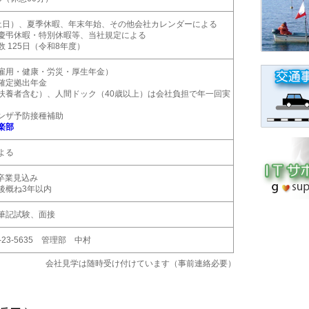
土日）、夏季休暇、年末年始、その他会社カレンダーによる
慶弔休暇・特別休暇等、当社規定による
 125日（令和8年度）
雇用・健康・労災・厚生年金）
確定拠出年金
扶養者含む）、人間ドック（40歳以上）は会社負担で年一回実
ンザ予防接種補助
楽部
よる
月卒業見込み
後概ね3年以内
筆記試験、面接
7-23-5635 管理部 中村
会社見学は随時受け付けています（事前連絡必要）